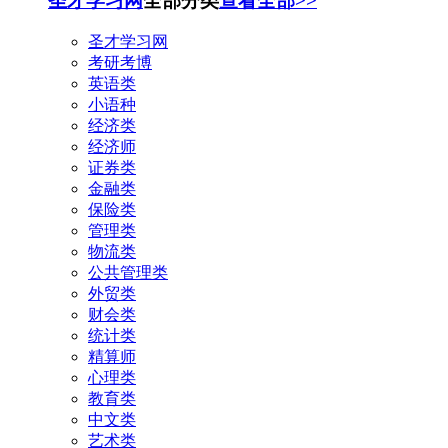
圣才学习网
全部分类
查看全部>>
圣才学习网
考研考博
英语类
小语种
经济类
经济师
证券类
金融类
保险类
管理类
物流类
公共管理类
外贸类
财会类
统计类
精算师
心理类
教育类
中文类
艺术类