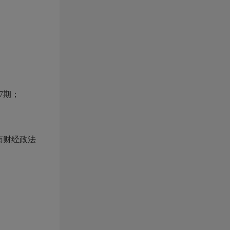
7期；
南财经政法