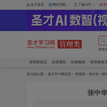
圣才首页
网站导航
下载APP
考
马工
同等
马工
同等
管理类首页
全部课程
经典教材
管理类电
您当前位置：
圣才学习网首页
>
管理类
>
张中华《管
张中