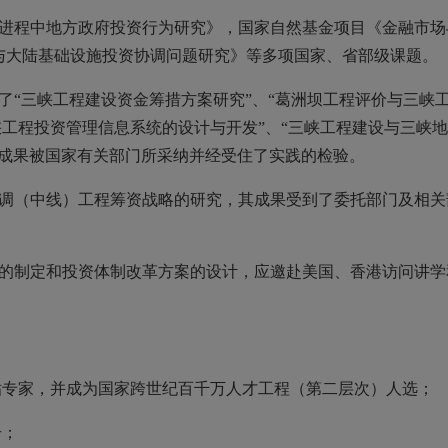
场进程中地方政府投资行为研究》，国家自然基金项目《金融市场
与大陆基础设施投资协调问题研究》等多项国家、省部级课题。
和参加了“三峡工程建设资金筹措方案研究”、“葛洲坝工程评价与三峡
三峡工程投资管理信息系统的设计与开发”、“三峡工程建设与三峡
其成果被国家有关部门所采纳并经受住了实践的检验。
水北调（中线）工程筹资战略的研究，其成果受到了委托部门及相
策的制定和投资体制改革方案的设计，应邀赴美国、香港访问讲学
殊津贴专家，并成为国家跨世纪百千万人才工程（第二层次）人选；
号；