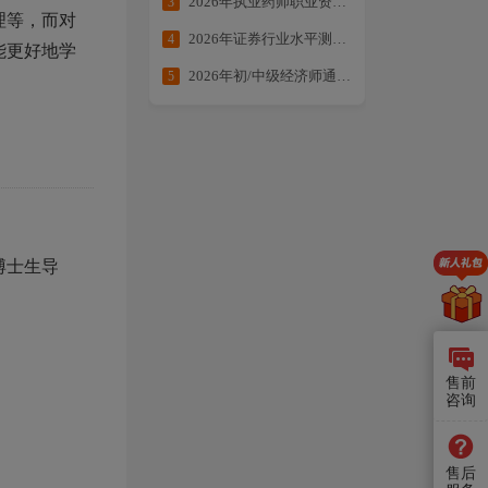
2026年执业药师职业资格考试提分大作战
3
理等，而对
2026年证券行业水平测试备考合集
4
能更好地学
2026年初/中级经济师通关方案：核心考点全拆解・备考不走弯路
5
博士生导
售前
咨询
售后