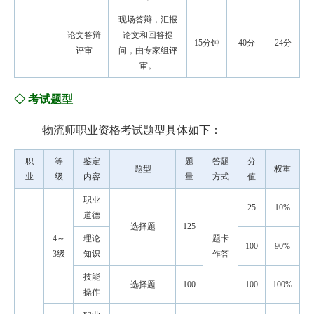
现场答辩，汇报
论文答辩
论文和回答提
15分钟
40分
24分
评审
问，由专家组评
审。
◇ 考试题型
物流师职业资格考试题型具体如下：
职
等
鉴定
题
答题
分
题型
权重
业
级
内容
量
方式
值
职业
25
10%
道德
选择题
125
4～
理论
题卡
100
90%
3级
知识
作答
技能
选择题
100
100
100%
操作