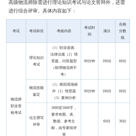
高级物流师除需进行理论知识考试与论文答辩外，还需
进行综合评审。具体内容如下：
合格
考试时
考试
考试科目
考核内容
满分
分数
间
线
（1）职业道德、
法律法规（2）情
理论知识
景题，问答题型
90分钟
100分
60分
考试
（助理物流师不
考）
（1）模拟现场操
物流技能
作（2）情景题
90分钟
100分
60分
鉴定
（3）案例分析
物流师
职业资
3000至5000字，
格考试
要求有图、表、
论文撰写
数据、参考文
60分
36分
评审
献，由专家组评
审