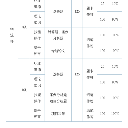
职业
25
10%
道德
题卡
选择题
125
作答
理论
100
90%
知识
2级
物
技能
计算题、案例
流
100
100%
操作
分析题
纸笔
师
作答
综合
专题论文
100
100%
评审
职业
25
10%
道德
题卡
选择题
125
作答
理论
100
90%
知识
1级
技能
案例分析题
纸笔
100
100%
操作
项目分析题
作答
综合
纸笔
项目决策
100
100%
评审
作答